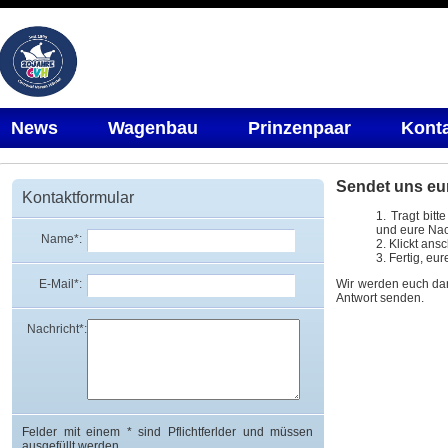
News
Wagenbau
Prinzenpaar
Kont
Sendet uns eu
Kontaktformular
Tragt bit
und eure Nach
Name*:
Klickt ans
Fertig, eu
Wir werden euch dan
E-Mail*:
Antwort senden.
Nachricht*:
Felder mit einem * sind Pflichtferlder und müssen
ausgefüllt werden.